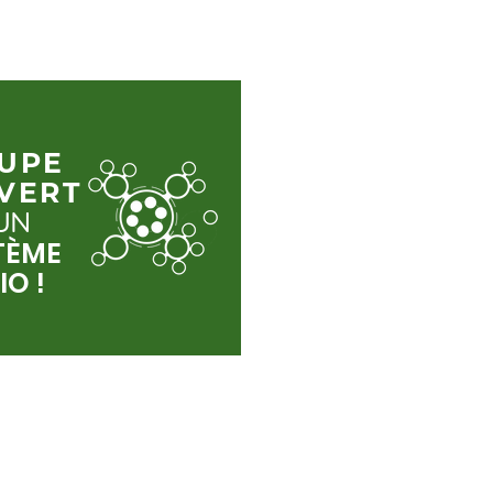
OUPE
 VERT
 UN
TÈME
IO !