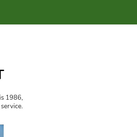
T
is 1986,
e service.