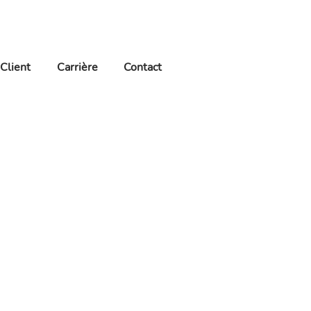
PACE PRO & CATALOGUE EN LIGNE
Client
Carrière
Contact