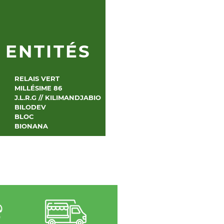
6
ENTITÉS
RELAIS VERT
MILLÉSIME 86
J.L.R.G // KILIMANDJABIO
BILODEV
BLOC
BIONANA