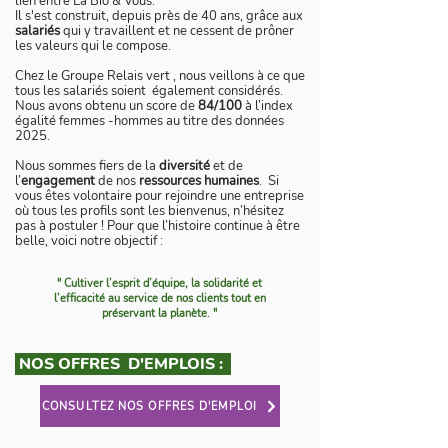
lien entre La Bio & Vous.
Il s'est construit,
depuis près de 40 ans, grâce aux
salariés
qui y travaillent et ne cessent de prôner
les valeurs qui le compose.
Chez le Groupe Relais vert , nous veillons à ce que
tous les salariés soient également considérés.
Nous avons obtenu un score de
84/100
à l’index
égalité femmes -hommes au titre des données
2025.
Nous sommes fiers de la
diversité
et de
l’
engagement
de nos
ressources humaines
. Si
vous êtes volontaire pour rejoindre une entreprise
où tous les profils sont les bienvenus, n’hésitez
pas à postuler ! Pour que l’histoire continue à être
belle, voici notre objectif :
" Cultiver l’esprit d’équipe, la solidarité et
l’efficacité au service de nos clients tout en
préservant la planète. "
NOS OFFRES D'EMPLOIS :
CONSULTEZ NOS OFFRES D'EMPLOI