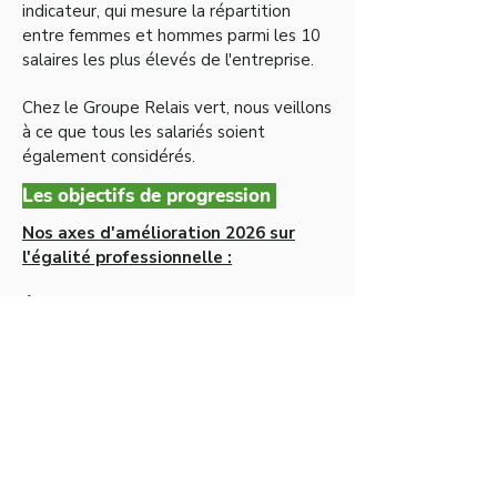
indicateur, qui mesure la répartition
entre femmes et hommes parmi les 10
salaires les plus élevés de l'entreprise.
Chez le Groupe Relais vert, nous veillons
à ce que tous les salariés soient
également considérés.
Les objectifs de progression
Nos axes d'amélioration 2026 sur
l'égalité professionnelle :
Écart de rémunération
: Identifier la ou
les catégories présentant un écart
résiduel de rémunération et mettre en
place des ajustements ciblés en 2026,
afin de supprimer tout écart mesurable
et d’atteindre le niveau d’excellence sur
cet indicateur.